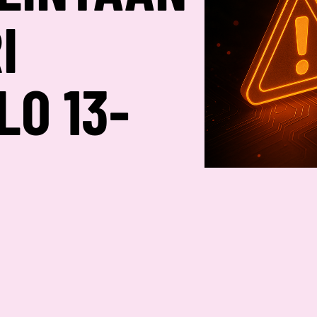
I
LO 13-