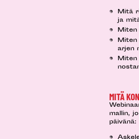
Mitä r
ja mit
Miten 
Miten 
arjen
Miten 
nosta
MITÄ KO
Webinaar
mallin, j
päivänä:
Askel