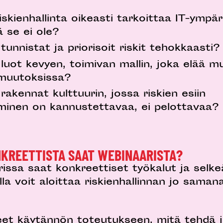
iskienhallinta oikeasti tarkoittaa IT-ympä
ä se ei ole?
tunnistat ja priorisoit riskit tehokkaasti?
luot kevyen, toimivan mallin, joka elää 
 muutoksissa?
rakennat kulttuurin, jossa riskien esiin
minen on kannustettavaa, ei pelottavaa?
NKREETTISTA SAAT WEBINAARISTA?
issa saat konkreettiset työkalut ja selke
olla voit aloittaa riskienhallinnan jo saman
eet käytännön toteutukseen, mitä tehdä 