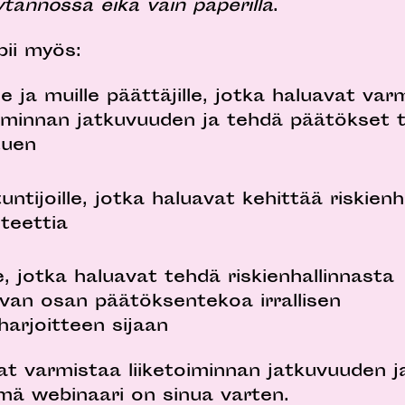
tännössä eikä vain paperilla
.
ii myös:
le ja muille päättäjille, jotka haluavat var
oiminnan jatkuvuuden ja tehdä päätökset 
tuen
untijoille, jotka haluavat kehittää riskienh
teettia
le, jotka haluavat tehdä riskienhallinnasta
van osan päätöksentekoa irrallisen
harjoitteen sijaan
at varmistaa liiketoiminnan jatkuvuuden ja
tämä webinaari on sinua varten.