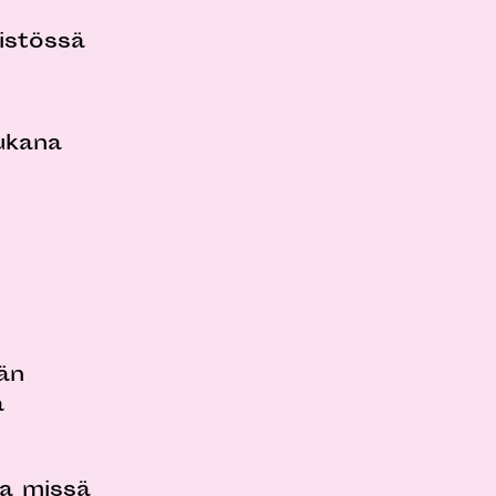
ristössä
mukana
än
a
ja missä