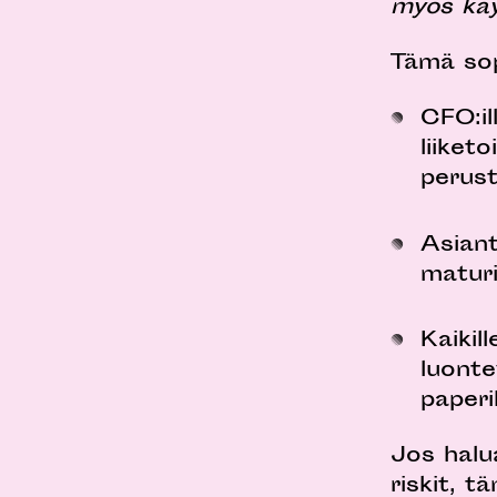
myös käy
Tämä sop
CFO:il
liiket
perus
Asiant
maturi
Kaikil
luonte
paperi
Jos halu
riskit, 