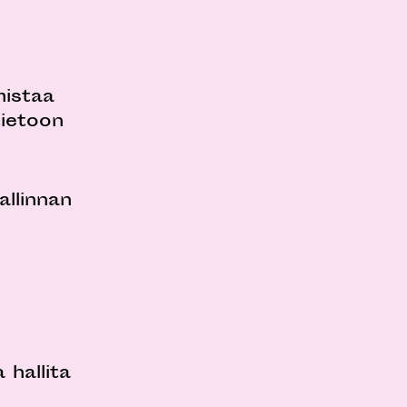
mistaa
tietoon
allinnan
 hallita