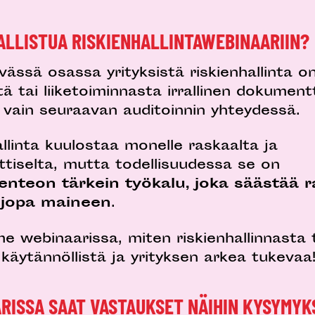
SALLISTUA RISKIENHALLINTAWEBINAARIIN?
vässä osassa yrityksistä riskienhallinta o
 tai liiketoiminnasta irrallinen dokumentt
 vain seuraavan auditoinnin yhteydessä.
allinta kuulostaa monelle raskaalta ja
ttiselta, mutta todellisuudessa se on
enteon tärkein työkalu, joka säästää r
a jopa maineen
.
 webinaarissa, miten riskienhallinnasta
 käytännöllistä ja yrityksen arkea tukevaa
RISSA SAAT VASTAUKSET NÄIHIN KYSYMYK