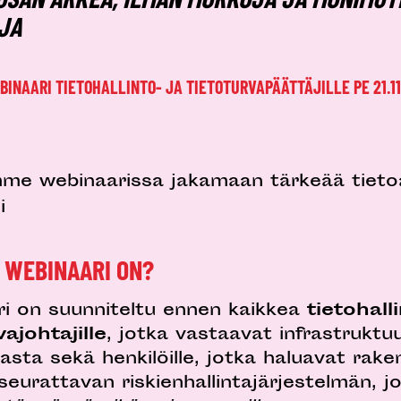
JA
INAARI TIETOHALLINTO- JA TIETOTURVAPÄÄTTÄJILLE PE 21.11.
me webinaarissa jakamaan tärkeää tieto
i
 WEBINAARI ON?
i on suunniteltu ennen kaikkea
tietohall
vajohtajille
, jotka vastaavat infrastruktuu
asta sekä henkilöille, jotka haluavat rake
 seurattavan riskienhallintajärjestelmän, 