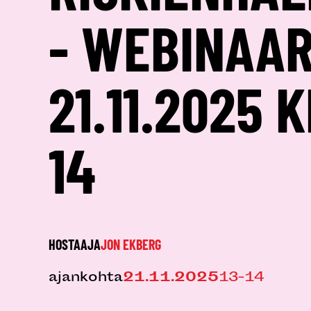
- WEBINAAR
21.11.2025 K
14
HOSTAAJA
JON EKBERG
ajankohta
21.11.2025
13-14