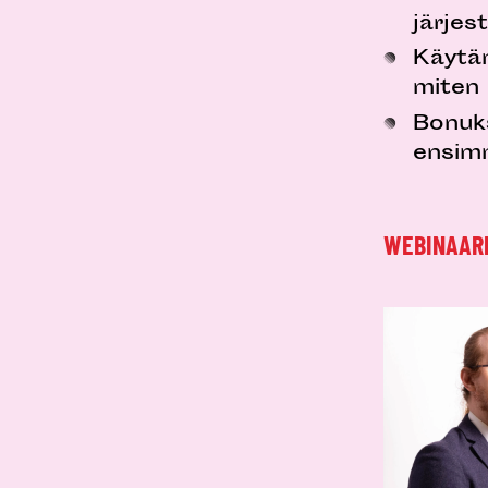
järjes
Käytän
miten 
Bonuks
ensimm
WEBINAARI