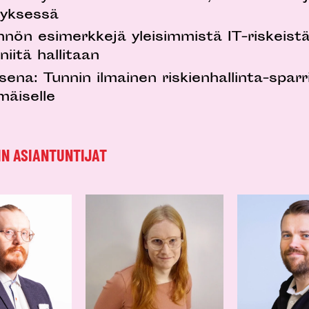
tyksessä
nön esimerkkejä yleisimmistä IT-riskeistä
niitä hallitaan
ena: Tunnin ilmainen riskienhallinta-sparr
äiselle
N ASIANTUNTIJAT