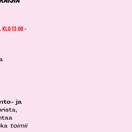
 KLO 13:00 -
a
into- ja
rista,
ntaa
joka
toimii