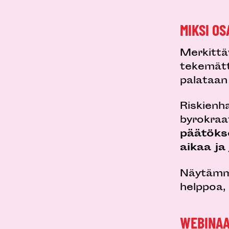
MIKSI O
Merkittä
tekemättä
palataan
Riskienh
byrokraa
päätöks
aikaa j
Näytämme
helppoa,
WEBINAA