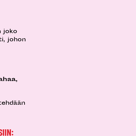
n joko
i, johon
ahaa,
 tehdään
!
SIIN: