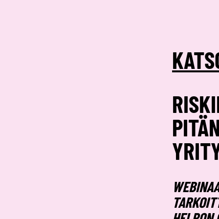
KATS
RISK
PITÄ
YRIT
WEBINAA
TARKOIT
HELPON 