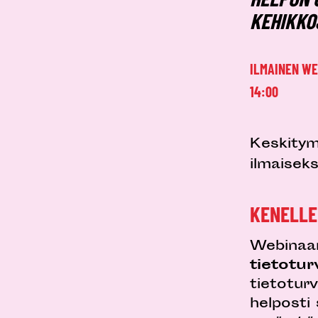
KEHIKKO
ILMAINEN WEB
14:00
Keskitym
ilmaiseks
KENELLE
Webinaar
tietotur
tietoturv
helposti