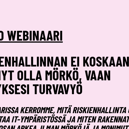
O WEBINAARI
IENHALLINNAN EI KOSKAA
NYT OLLA MÖRKÖ, VAAN
YKSESI TURVAVYÖ
RISSA KERROMME, MITÄ RISKIENHALLINTA 
TAA IT-YMPÄRISTÖSSÄ JA MITEN RAKENNAT 
OSAN ARKEA, ILMAN MÖRKÖJÄ JA MONIMUT