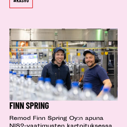
#KASVU
FINN SPRING
Remod Finn Spring Oy:n apuna
NIS2-vaatimusten kartoituksessa